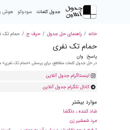
جدول کلمات
سودوکو
هوش و 
خانه
راهنمای حل جدول
حرف ح
حمام تک ن
حمام تک نفری
پاسخ:
وان
در حل جدول کلمات متقاطع، برای پرسش «حمام تک نفری» می ت
اینستاگرام جدول آنلاین
کانال تلگرام جدول آنلاین
موارد بیشتر
شاد کننده ، دلگشا
مرد شمشیر زن
ترفیع درجه نظامیان و سلب آن به موجب ..... است