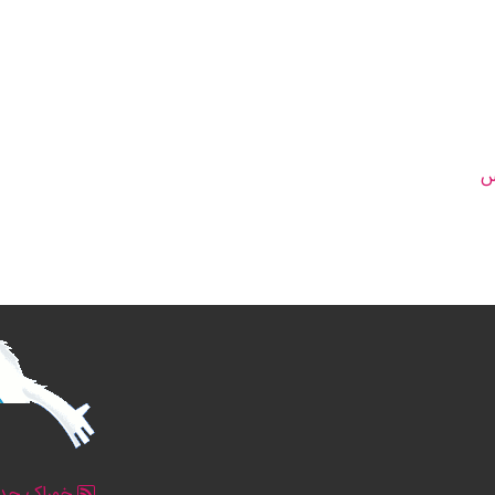
س
خوراک جدو