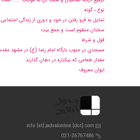
نوع ، گونه
تمایل به فرو رفتن در خود و دوری از زندگی اجتماعی
سخنان منظوم است و جمع بیت
قول و شرط
مسجدی در جنوب بارگاه امام رضا (ع) در مشهد مقد
مقدار طعامی که بیکباره در دهان گذارند
ایوان معروف
info [at] jadvalonline [dot] com
021-26767486