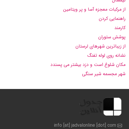
نیمسال
از مرکبات معجزه آسا و پر ویتامین
راهنمایی کردن
کارمند
پوشش ستوران
از زیباترین شهرهای لرستان
نشانه روی لوله تفنگ
مکان شلوغ است و دزد بیشتر می پسندد
شهر مجسمه شیر سنگی
info [at] jadvalonline [dot] com