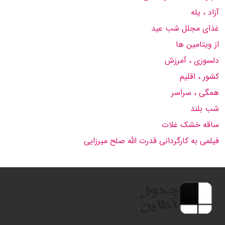
آزاد ، یله
غذای مجلل شب عید
از ویتامین ها
دلسوزی ، آمرزش
کشور ، اقلیم
همگی ، سراسر
شب بلند
ساقه خشک غلات
فیلمی به کارگردانی قدرت الله صلح میرزایی