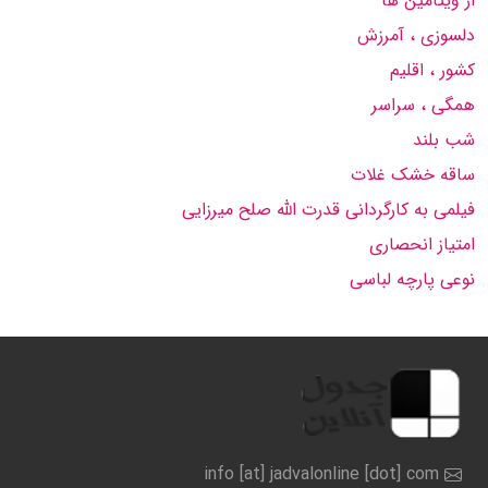
از ویتامین ها
دلسوزی ، آمرزش
کشور ، اقلیم
همگی ، سراسر
شب بلند
ساقه خشک غلات
فیلمی به کارگردانی قدرت الله صلح میرزایی
امتیاز انحصاری
نوعی پارچه لباسی
info [at] jadvalonline [dot] com