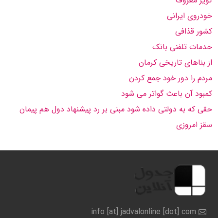
کویر معروف
خودروی ایرانی
کشور قذافی
خدمات تلفنی بانک
از بناهای تاریخی کرمان
مردم را دور خود جمع کردن
کمبود آن باعث گواتر می شود
حقی که به دولتی داده شود مبنی بر رد پیشنهاد دول هم پیمان
سقز امروزی
info [at] jadvalonline [dot] com