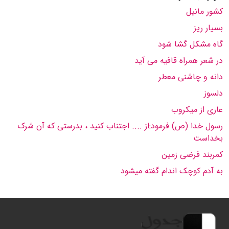
کشور مانیل
بسیار ریز
گاه مشکل گشا شود
در شعر همراه قافیه می آید
دانه و چاشنی معطر
دلسوز
عاری از میکروب
رسول خدا (ص) فرمود:از .... اجتناب کنید ، بدرستی که آن شرک
بخداست
کمربند فرضی زمین
به آدم کوچک اندام گفته میشود