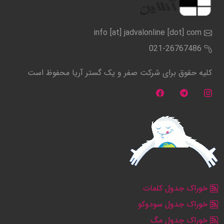
info [at] jadvalonline [dot] com
021-26767486
کلیه حقوق برای شرکت صفر و یک گستر آریا محفوظ است
خوراک جدول کلمات
خوراک جدول سودوکو
خوراک جدول مگ