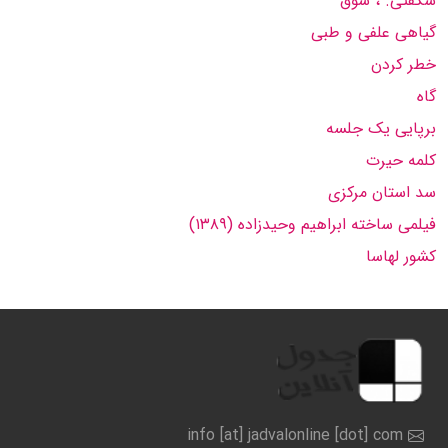
شگفتی. ، شوق
گیاهی علفی و طبی
خطر کردن
گاه
برپایی یک جلسه
کلمه حیرت
سد استان مرکزی
فیلمی ساخته ابراهیم وحیدزاده (۱۳۸۹)
کشور لهاسا
info [at] jadvalonline [dot] com