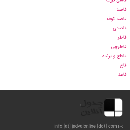
قاشق بزرگ
قاصد
قاصد کوفه
قاصدی
قاطر
قاطرچی
قاطع و برنده
قاع
قاعد
info [at] jadvalonline [dot] com