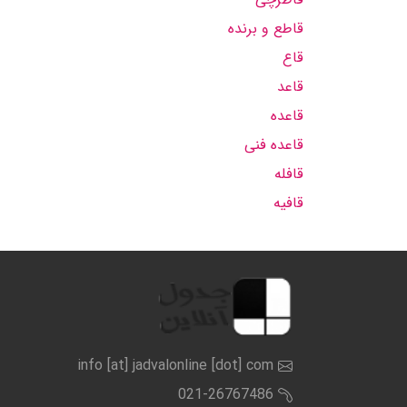
قاطع و برنده
قاع
قاعد
قاعده
قاعده فنی
قافله
قافیه
info [at] jadvalonline [dot] com
021-26767486