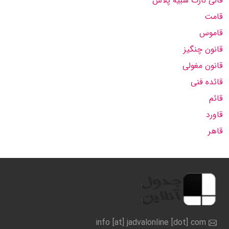
قالی نازک شبیه پلاس
قامت
قاموس
قانون چنگیز
قانون مغولی
قائده فنی
قائم
قاورد
قاهر
info [at] jadvalonline [dot] com