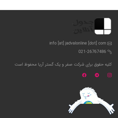
info [at] jadvalonline [dot] com
021-26767486
کلیه حقوق برای شرکت صفر و یک گستر آریا محفوظ است