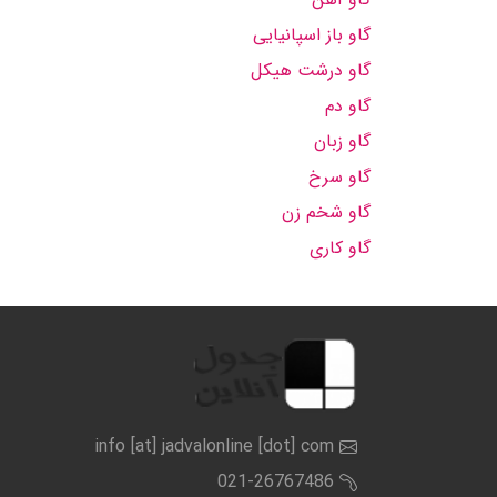
گاو باز اسپانیایی
گاو درشت هیکل
گاو دم
گاو زبان
گاو سرخ
گاو شخم زن
گاو کاری
info [at] jadvalonline [dot] com
021-26767486