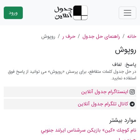
ورود
خانه
راهنمای حل جدول
حرف ر
روپوش
روپوش
پاسخ:
لفاف
در حل جدول کلمات متقاطع، برای پرسش «روپوش» می توانید از پاسخ فوق
استفاده نمایید.
اینستاگرام جدول آنلاین
کانال تلگرام جدول آنلاین
موارد بیشتر
نام كوچك «كین» بازیكن سرشناس ایرلند جنوبي