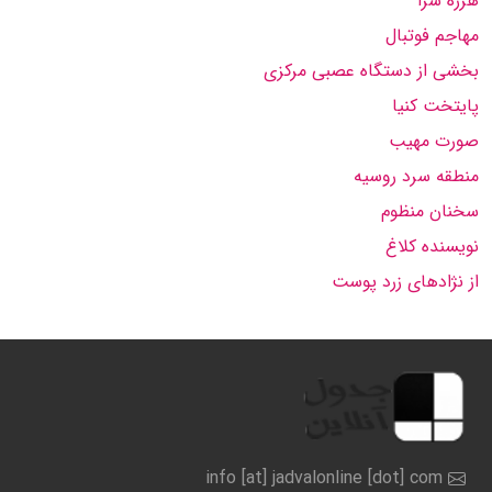
هرزه سرا
مهاجم فوتبال
بخشی از دستگاه عصبی مركزی
پایتخت كنیا
صورت مهیب
منطقه سرد روسیه
سخنان منظوم
نویسنده كلاغ
از نژادهای زرد پوست
info [at] jadvalonline [dot] com