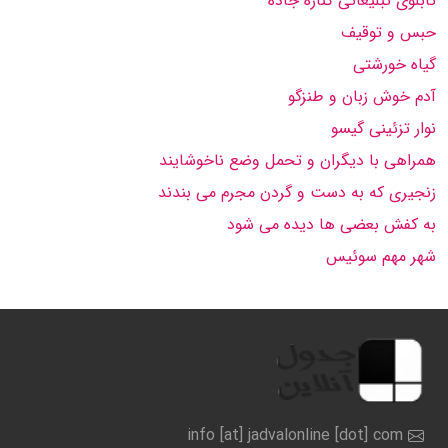
تابلوی تبلیغاتی كناره جاده
حبس و توقیف
گیاه خورشتی
آدم خوش زبان و طنزگو
نوار تزئینی گیسو
همراهی با دیگران و تحمل وضع ناخوشایند
زنجیری كه به دست و گردن مجرم می بندند
به كفش بعضی ها دیده می شود
شهر مهم سوئیس
info [at] jadvalonline [dot] com