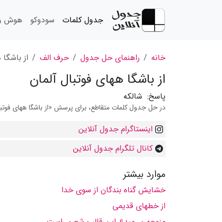
جدول کلمات
سودوکو
هوش و 
خانه
راهنمای حل جدول
حرف الف
از باشگا 
از باشگا ههای فوتبال آلمان
پاسخ:
شالکه
در حل جدول کلمات متقاطع، برای پرسش «از باشگا ههای فوتبال 
اینستاگرام جدول آنلاین
کانال تلگرام جدول آنلاین
موارد بیشتر
خشایش گناه بندگان از سوی خدا
از خطهای قدیمی
منوچهری مبدع این قالب شعری است