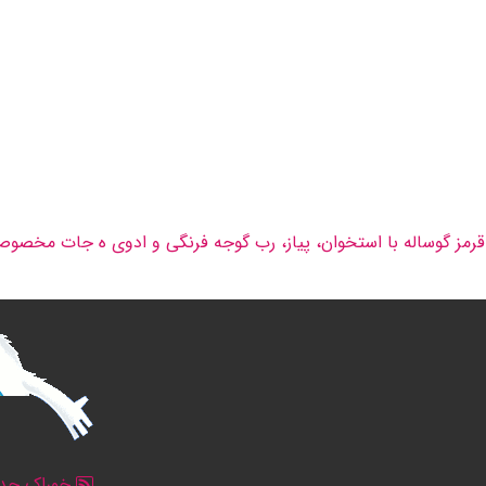
قرمز گوساله با استخوان، پیاز، رب گوجه فرنگی و ادوی ه جات مخصوص
خوراک جدو