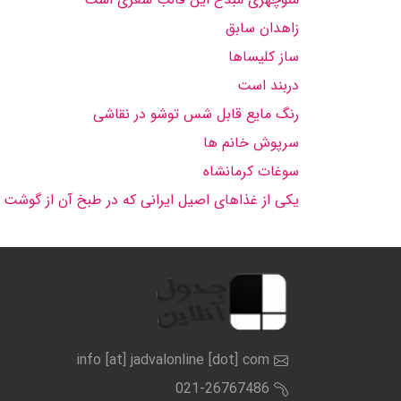
زاهدان سابق
ساز كلیساها
دربند است
رنگ مایع قابل شس توشو در نقاشی
سرپوش خانم ها
سوغات كرمانشاه
یكی از غذاهای اصیل ایرانی كه در طبخ آن از گوشت 
info [at] jadvalonline [dot] com
021-26767486