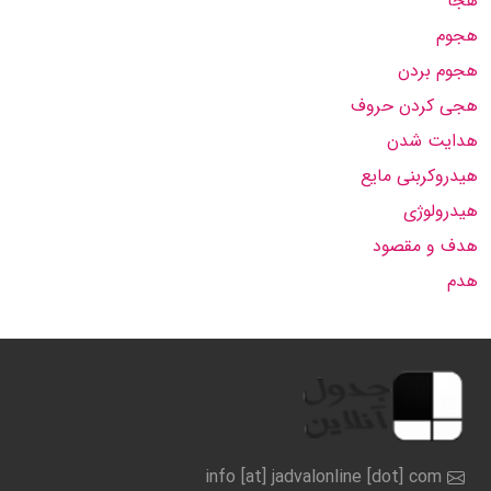
هجا
هجوم
هجوم بردن
هجی کردن حروف
هدایت شدن
هیدروکربنی مایع
هیدرولوژی
هدف و مقصود
هدم
info [at] jadvalonline [dot] com