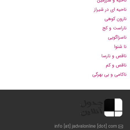
ناحیه و سرزمین
ناحیه ای در شیراز
نارون کوهی
ناراست و کج
ناسزاگویی
نا شنوا
ناقص و نارسا
ناقص و کم
ناکامی و بی بهرگی
info [at] jadvalonline [dot] com