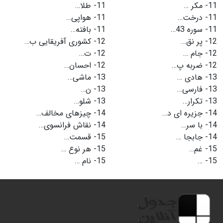
11-
مکر …
11-
طلا…
11-
درخت…
11-
هواپی…
11-
سوره 43…
11-
بافته…
12-
پر نق…
12-
کشوری آفریقایی ب…
12-
جام …
12-
ت…
12-
ضربه پ…
12-
احسان…
13-
هادی …
13-
ماشی…
13-
فارسی…
13-
ن…
13-
تکرار…
13-
شلو…
14-
جزیره ای د…
14-
چیزهای مخالف…
14-
با سر…
14-
نقاش فرانسوی…
14-
جابجا …
15-
قسمت…
15-
غم…
15-
هر نوع …
15-
…
15-
نام …