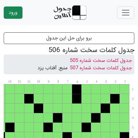
ورود
برو برای حل این جدول
جدول کلمات سخت شماره 506
جدول کلمات سخت شماره 505
جدول کلمات سخت شماره 507
منبع:
آفتاب یزد
14
13
12
11
10
9
8
7
5
4
3
2
1
6
1
2
3
4
5
6