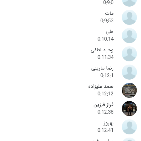
0:9:0
مات
0:9:53
علی
0:10:14
وحید لطفی
0:11:34
رضا مارینی
0:12:1
صمد علیزاده
0:12:12
فراز فرزین
0:12:38
بهروز
0:12:41