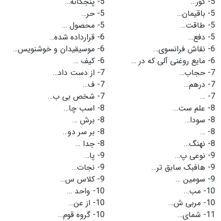
5-
گور…
5-
پنجگانه…
5-
باقیمان…
5-
حر…
5-
طاقت…
5-
محصول …
5-
دفع…
6-
قرارداده شده…
6-
نقاش فرانسوی…
6-
موسیقیدان و خوشنویس…
6-
مایع روغنی آلی که در …
6-
کیف …
7-
حجاب…
7-
از دست داد…
7-
درهم…
7-
ف…
7-
…
7-
شخص بی ب…
8-
علم ست…
8-
اسب چا…
8-
سودا…
8-
برش …
8-
…
8-
بر سر دو…
8-
نهنگ…
8-
جدا …
9-
نوعی پ…
9-
پا…
9-
هافبک سابق تر…
9-
نجات…
9-
سومین …
9-
کلاس س…
10-
مب…
10-
واحد …
10-
مربی ش…
10-
از عن…
11-
شمای…
10-
گروه قوم…