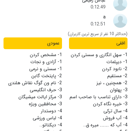
عباس رفیعی
0:12:49
a
0:12:51
(حداکثر 10 نفر از سریع ترین کاربران)
افقی
عمودی
1-
سهل انگاری و سستی کردن
1-
مشخص کردن
1-
دیپلمات
1-
آزادی و نجات
2-
نابود کردن
1-
سستی و نرمی
2-
مستقیم
2-
پایتخت گابن
2-
همچنین ، نیز
2-
نام ون گوگ نقاش هلندی
3-
پهلوان
3-
حرف انگلیسی
3-
دارای تناسب با صاحب اسم
3-
مرکز ایالت میشیگان
3-
خیره نگاه کردن
3-
محافظین ویژه
4-
سال ترکی
4-
دوستدار
4-
آب فروش
4-
لباس ورزشی
4-
آب که ...... میره ق…
4-
دیکتاتو…