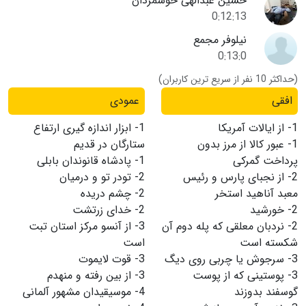
حسین عبدالهی خوشمردان
0:12:13
نیلوفر مجمع
0:13:0
(حداکثر 10 نفر از سریع ترین کاربران)
افقی
عمودی
1-
از ایالات آمریکا
1-
ابزار اندازه گیری ارتفاع
1-
عبور کالا از مرز بدون
ستارگان در قدیم
پرداخت گمرکی
1-
پادشاه قانوندان بابلی
2-
از نجبای پارس و رئیس
2-
تودر تو و درمیان
معبد آناهید استخر
2-
چشم دریده
2-
خورشید
2-
خدای زرتشت
2-
نردبان معلقی که پله دوم آن
3-
از آنسو مرکز استان تبت
شکسته است
است
3-
سرجوش یا چربی روی دیگ
3-
قوت لایموت
3-
پوستینی که از پوست
3-
از بین رفته و منهدم
گوسفند بدوزند
4-
موسیقیدان مشهور آلمانی