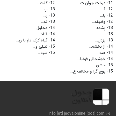
11-
درخت جوان ت…
12-
گفت…
12-
آ…
13-
پ…
12-
با…
13-
ر…
12-
وظیفه…
13-
ته…
13-
پشمه…
14-
محلول …
13-
…
14-
قناد …
13-
بزدل…
14-
گیاه کرک دار با ن…
14-
از بخشه…
15-
تنبلی و…
14-
صدا…
15-
سرد…
14-
خوشحالی فوتبا…
15-
جشن …
15-
پوچ گرا و مخالف ع…
info [at] jadvalonline [dot] com