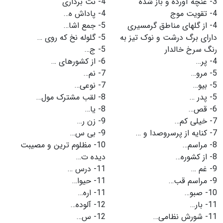
3-
غنچه آورده و باز شده
4-
نت برداری
4-
تقویت موج
4-
پاداش ه…
4-
از گلهای مناطق گرمسیری
5-
جمع اشا…
دارای برگ درشت و نوک تیز به
5-
گلوله نخ که روی …
رنگ سرخ خالدار
5-
ج…
4-
پر…
6-
از کشورهای …
5-
مرو…
7-
نم…
5-
بیو…
7-
نوعی…
5-
پدر …
8-
لقب مشترک مول…
6-
قص…
8-
یا…
7-
خیلی کم…
9-
زن ر…
7-
کنایه از پرسروصدا و …
9-
بی س…
8-
مراسم…
10-
مظلوم ترین و مصیبت
8-
از کشوره…
دیده ت…
9-
غم …
11-
درس …
9-
مراسم قب…
11-
حیوا…
10-
صبو…
11-
اره…
11-
بار…
12-
آلوده…
11-
شورش نظامی…
12-
س…