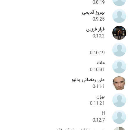
0:8:19
بهروز قدیمی
0:9:25
فراز فرزین
0:10:2
0:10:19
مات
0:10:31
علی رمضانی بدلبو
0:11:1
بیژن
0:11:21
H
0:12:7