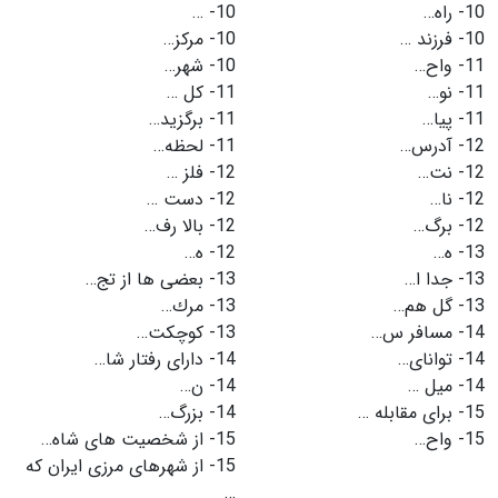
10-
راه…
10-
…
10-
فرزند …
10-
مركز…
11-
واح…
10-
شهر…
11-
نو…
11-
كل …
11-
پیا…
11-
برگزید…
12-
آدرس…
11-
لحظه…
12-
نت…
12-
فلز …
12-
نا…
12-
دست …
12-
برگ…
12-
بالا رف…
13-
ه…
12-
ه…
13-
جدا ا…
13-
بعضی ها از تج…
13-
گل هم…
13-
مرك…
14-
مسافر س…
13-
كوچكت…
14-
توانای…
14-
دارای رفتار شا…
14-
میل …
14-
ن…
15-
برای مقابله …
14-
بزرگ…
15-
واح…
15-
از شخصیت های شاه…
15-
از شهرهای مرزی ایران كه
…