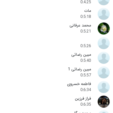
0:4:25
مات
0:5:18
محمد عرفانی
0:5:21
0:5:26
مبین رضائی
0:5:40
مبین رضائی 1
0:5:57
فاطمه خسروی
0:6:34
فراز فرزین
0:6:35