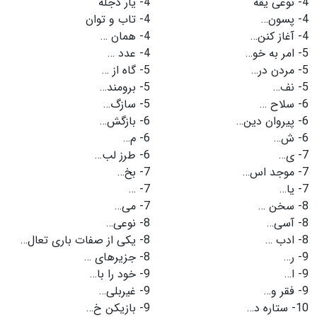
4-
نوعی یقه
4-
یار دجله
4-
پسون…
4-
تاب و توان
4-
آغاز كنن…
4-
همان …
5-
امر به خو…
4-
عدد …
5-
مردن در…
5-
گاه از …
5-
نف…
5-
برومند…
6-
سلاح …
5-
سازگ…
6-
پیروان دین…
6-
بازگش…
6-
ش…
6-
م…
7-
ی…
6-
طرز لب…
7-
موجد اس…
7-
بخ…
7-
یا…
7-
…
8-
سخن …
7-
می…
8-
آسی…
8-
نوعی…
8-
ادب …
8-
یكی از صفات باری تعال…
9-
ر…
8-
جزیرهای …
9-
ا…
9-
خود را با…
9-
فقر و…
9-
غیربلی…
10-
ستاره د…
9-
بازیكن خ…