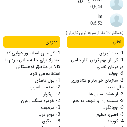
محمد بیگلری
0:6:44
lm
0:6:52
(حداکثر 10 نفر از سریع ترین کاربران)
افقی
عمودی
1-
ضدشیرین
1-
گونه ای آسانسور هوایی كه
1-
كی از مهم ترین آثار جامی
معمولا برای جابه جایی مردم یا
در عرفان نظری
كالا در مناطق كوهستانی
2-
جوك
استفاده می شود
2-
سازمان خواربار و كشاورزی
1-
پول كاغذی
ملل متحد
2-
صدمه، آسیب
2-
از هفت سین ها
2-
بزرگوار
3-
نسبت زن و شوهر به هم
2-
خودرو سنگین وزن
3-
جهانگرد
3-
مرطوب
3-
اهلی، مطیع
3-
موج دریا
4-
كوچك
3-
سنگین