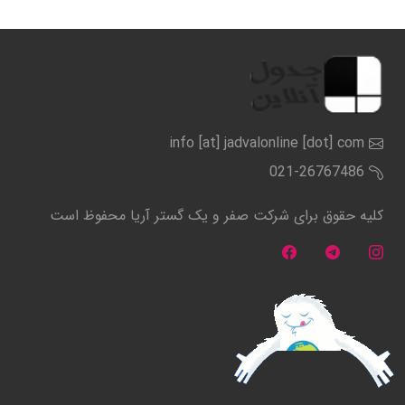
info [at] jadvalonline [dot] com
021-26767486
کلیه حقوق برای شرکت صفر و یک گستر آریا محفوظ است