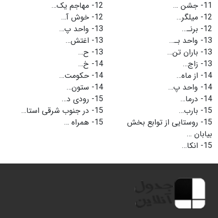
11-
جشن …
12-
مهاجم یک…
12-
میلگر…
12-
خوش آ…
12-
برنـ…
13-
واحد پ…
13-
واحد بـ…
13-
اغتش…
13-
باران تن…
13-
ح…
13-
زاج…
14-
خ…
14-
از ماه…
14-
حكومت…
14-
واحد پ…
14-
ستون…
14-
درما…
15-
رودی د…
15-
بارب…
15-
در جنوب شرقی استا…
15-
روستایی از توابع بخش
15-
همراه …
بیابان …
15-
انكا…