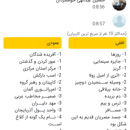
حسین عبدالهی خوشمردان
0:8:56
0:8:57
(حداکثر 10 نفر از سریع ترین کاربران)
افقی
عمودی
1-
روزها
1-
آفریده شدگان
1-
جایزه سینمایی
1-
عبور كردن و گذشتن
1-
گریز
1-
مركز استان مركزی
2-
-اثری از امیل زولا
2-
اسب باركش
2-
وسیله ســنجیدن دوچیز
2-
كاپیتان و رهبر گروه
2-
خانه ییلاقی
2-
امپراتــوری آلمان
3-
دم بریده
3-
ضمیــر مخاطب عربی
3-
ترس و بیم
3-
مهد دلیــران
3-
مســافر
3-
واحد پــول آذربایجان
4-
جسد مصریان قدیم به این
4-
نــام یک گونه از کلاغ
شکل بود
اســت