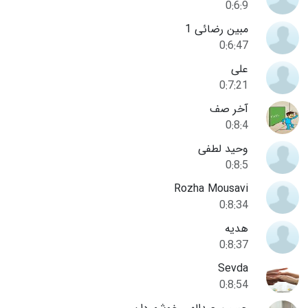
0:6:9
مبین رضائی 1
0:6:47
علی
0:7:21
آخر صف
0:8:4
وحید لطفی
0:8:5
Rozha Mousavi
0:8:34
هدیه
0:8:37
Sevda
0:8:54