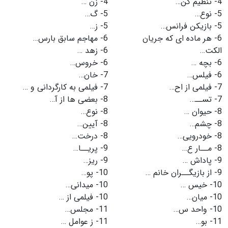
4-
تنظیم كن…
4-
زن …
5-
نوع…
5-
گ…
5-
بازیكن فرانس…
5-
ز…
6-
هر ماده ای كه جریان
6-
مهاجم سابق بارس…
الكت…
6-
زهد …
6-
بچه …
6-
خروس…
6-
فیلس…
7-
خان…
7-
فیلمی از اح…
7-
فیلمی به کارگردانی و …
7-
تســ…
8-
بعضی ها از آ…
8-
حیوان …
8-
نوع…
8-
چشم…
8-
آیین…
8-
خودرویی…
8-
درخت…
8-
مــار ع…
9-
پریــا…
9-
پاداش …
9-
ریز…
9-
از بازیگــران خانم …
10-
پو…
10-
خیس …
10-
میدانی…
10-
میان…
10-
فیلمی از …
10-
واحد س…
11-
مجلس…
11-
بو…
11-
ز عوامل …