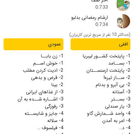
آخر صف
0:7:33
ارشام رمضانی بدلبو
0:7:34
(حداکثر 10 نفر از سریع ترین کاربران)
افقی
عمودی
1-
پایتخت کشــور لیبریا
1-
زن بابــا
1-
بســامد
1-
خوش اســم
2-
پایتخت ارمنســتان
2-
ادیت كردن مطلب
2-
ســاز تیره!
2-
قرض و بدهی
2-
بی آبرو و بدنام
2-
بینا
3-
آستانه
3-
از غذاهای ایرانی
3-
بســتر
3-
اشــاره شــده به آن
3-
یار صندلی
3-
رفوزگی
4-
واحد شــمارش گاو
4-
جایز و شایســته
4-
امر به آمدن
4-
سلاله
4-
د…
4-
فیلسوف …