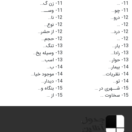
11-
…
11-
زن گ…
11-
چو…
11-
وســ…
12-
درو…
12-
نا…
12-
…
12-
نوع…
12-
درد…
12-
از حشر…
12-
…
12-
حجم…
13-
یار…
13-
تنگ…
13-
رادا…
13-
وسیله پخ…
13-
حوار…
13-
اسب…
14-
بیمار…
14-
ب…
14-
نظریات…
14-
موجود خیا…
14-
تو…
14-
دیدار…
15-
شــهری در …
15-
بنگاه و…
15-
سخاوت …
15-
از …