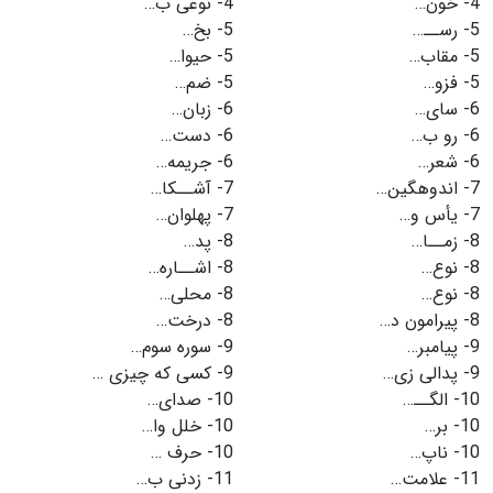
4-
خون…
4-
نوعی ب…
5-
رســ…
5-
بخ…
5-
مقاب…
5-
حیوا…
5-
فزو…
5-
ضم…
6-
سای…
6-
زبان…
6-
رو ب…
6-
دست…
6-
شعر…
6-
جریمه…
7-
اندوهگین…
7-
آشــكا…
7-
یأس و…
7-
پهلوان…
8-
زمــا…
8-
پد…
8-
نوع…
8-
اشــاره…
8-
نوع…
8-
محلی…
8-
پیرامون د…
8-
درخت…
9-
پیامبر…
9-
سوره سوم…
9-
پدالی زی…
9-
كسی كه چیزی …
10-
الگــ…
10-
صدای…
10-
بر…
10-
خلل وا…
10-
ناپ…
10-
حرف …
11-
علامت…
11-
زدنی ب…