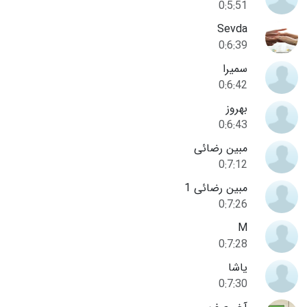
0:5:51
Sevda
0:6:39
سمیرا
0:6:42
بهروز
0:6:43
مبین رضائی
0:7:12
مبین رضائی 1
0:7:26
M
0:7:28
یاشا
0:7:30