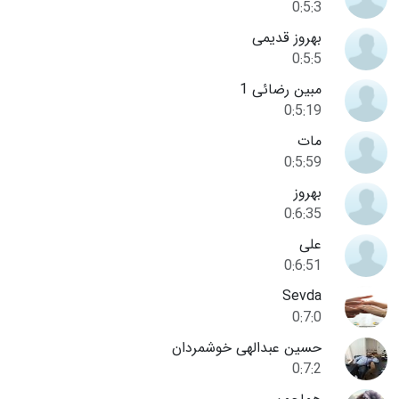
0:5:3
بهروز قدیمی
0:5:5
مبین رضائی 1
0:5:19
مات
0:5:59
بهروز
0:6:35
علی
0:6:51
Sevda
0:7:0
حسین عبدالهی خوشمردان
0:7:2