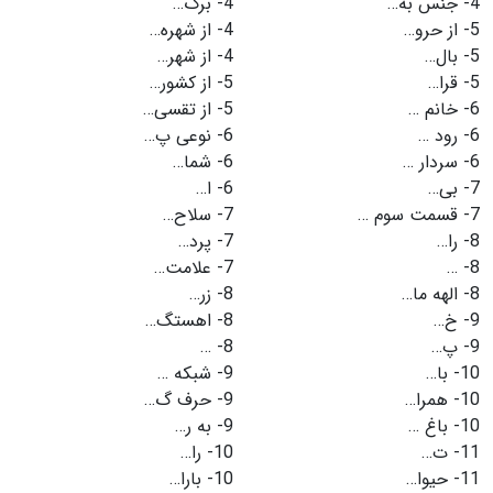
4-
جنس به…
4-
برگ…
5-
از حرو…
4-
از شهره…
5-
بال…
4-
از شهر…
5-
قرا…
5-
از کشور…
6-
خانم …
5-
از تقسی…
6-
رود …
6-
نوعی پ…
6-
سردار …
6-
شما…
7-
بی…
6-
ا…
7-
قسمت سوم …
7-
سلاح…
8-
را…
7-
پرد…
8-
…
7-
علامت…
8-
الهه ما…
8-
زر…
9-
خ…
8-
اهستگ…
9-
پ…
8-
…
10-
با…
9-
شبکه …
10-
همرا…
9-
حرف گ…
10-
باغ …
9-
به ر…
11-
ت…
10-
را…
11-
حیوا…
10-
بارا…