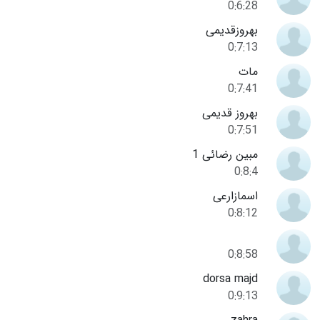
0:6:28
بهروزقدیمی
0:7:13
مات
0:7:41
بهروز قدیمی
0:7:51
مبین رضائی 1
0:8:4
اسمازارعی
0:8:12
0:8:58
dorsa majd
0:9:13