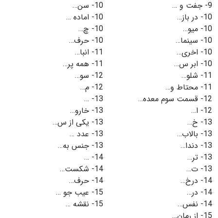
9-
جفت و …
10-
سن…
10-
در باز…
10-
اماده …
10-
میو…
10-
چ…
10-
سینما…
10-
حرف…
10-
اخری…
11-
انبا…
10-
ابر س…
11-
همه پر…
11-
شلو…
12-
سو…
11-
محتاط و…
12-
م…
12-
قسمت سوم معده…
13-
…
12-
ا…
13-
خارو…
13-
خ…
13-
یکی از س…
13-
بالاب…
13-
عدد …
13-
دندا…
13-
جنس به…
13-
تر…
14-
…
13-
ت…
14-
شکست…
14-
درخ…
14-
حرف…
14-
در…
15-
عیب جو …
14-
نفس…
15-
نقشه …
15-
از رمان…