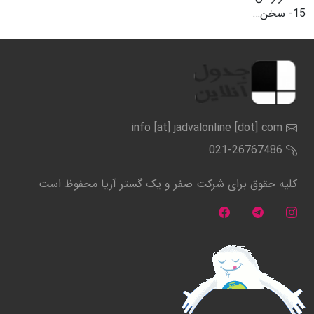
15-
سخن…
info [at] jadvalonline [dot] com
021-26767486
کلیه حقوق برای شرکت صفر و یک گستر آریا محفوظ است