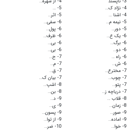
3-
ناپسند
4-
از شهره…
4-
نژاد ک…
5-
…
4-
اشنا …
5-
اثر…
5-
نیمه م…
6-
سفی…
5-
دور…
6-
پول…
6-
یک ع…
6-
ظرف…
6-
برگ…
6-
بی…
6-
دو…
6-
بی…
6-
راه …
7-
ح…
6-
ش…
7-
م…
7-
مخترع…
7-
ق…
7-
چوب…
7-
بیان ک…
7-
پتو…
8-
اشپ…
7-
دریاچه ز…
8-
بن…
8-
قلاب …
9-
د…
8-
زمان…
9-
ی…
9-
صور…
9-
پسون…
9-
اماده…
9-
از توا…
9-
خوا…
10-
ضر…