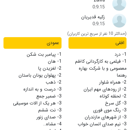
zahra
0:9:15
زکیه قدیریان
0:9:15
(حداکثر 10 نفر از سریع ترین کاربران)
افقی
عمودی
1-
درد
1-
پیامبر بت شکن
1-
فیلمی به کارگردانی کاظم
1-
هان
معصومی و با شرکت بهاره
2-
لغزیدن پا
رهنما
2-
پهلوان یونان باستان
2-
همراه شلوار
2-
ذهب
2-
از رودهای مهم ایران
3-
درست و به اندازه
2-
لحظه کوتاه
3-
ضمیر جمع
3-
گل سرخ
3-
هر یک از الات موسیقی
3-
رنگ موی فوری
3-
نت ششم
3-
از شهرهای مازندران
3-
صدای زنور
3-
نیم صدای انسان خواب
4-
مشاه…