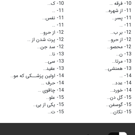
10-
فرقه …
10-
ک…
11-
از شهره…
11-
…
11-
پسر…
11-
نفس…
…
11-
…
11-
12-
بر ب…
12-
از حرو…
12-
از حرو…
12-
پرت شدن از …
12-
محصو…
12-
سد جن…
13-
ن…
13-
نا…
13-
مرتا…
13-
سی…
13-
همنشی…
13-
عقید…
14-
…
14-
اولین پزشــکی که مو…
14-
عدد…
14-
حرف …
14-
خورد…
14-
چاقوی …
15-
گل دن…
15-
علو…
15-
گوسفن…
15-
یکی از بی…
15-
تکان…
15-
ت…