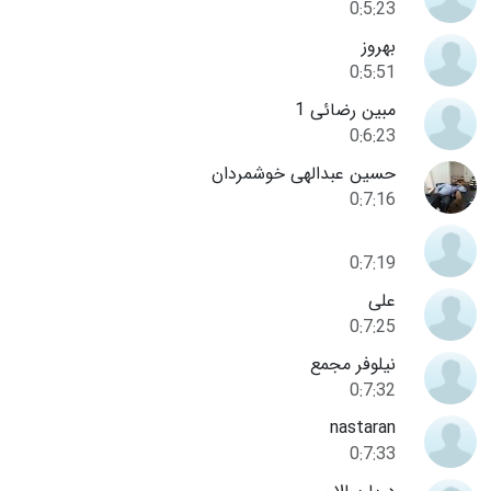
0:5:23
بهروز
0:5:51
مبین رضائی 1
0:6:23
حسین عبدالهی خوشمردان
0:7:16
0:7:19
علی
0:7:25
نیلوفر مجمع
0:7:32
nastaran
0:7:33