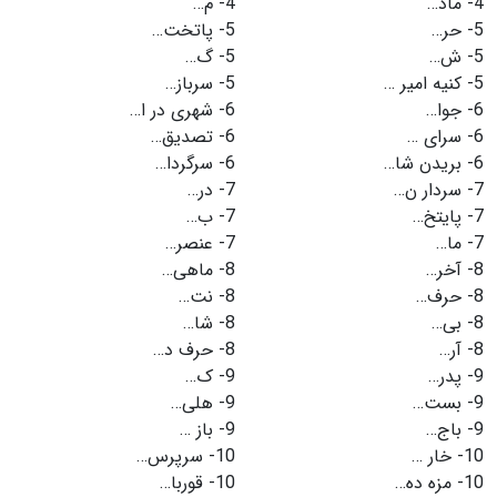
4-
ماد…
4-
م…
5-
حر…
5-
پاتخت…
5-
ش…
5-
گ…
5-
کنیه امیر …
5-
سرباز…
6-
جوا…
6-
شهری در ا…
6-
سرای …
6-
تصدیق…
6-
بریدن شا…
6-
سرگردا…
7-
سردار ن…
7-
در…
7-
پایتخ…
7-
ب…
7-
ما…
7-
عنصر…
8-
آخر…
8-
ماهی…
8-
حرف…
8-
نت…
8-
بی…
8-
شا…
8-
آر…
8-
حرف د…
9-
پدر…
9-
ک…
9-
بست…
9-
هلی…
9-
باج…
9-
باز …
10-
خار …
10-
سرپرس…
10-
مزه ده…
10-
قوربا…