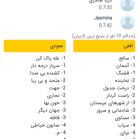
دریا سالاری
0:7:35
Jasmina
0:7:42
(حداکثر 10 نفر از سریع ترین کاربران)
افقی
عمودی
1-
سالج
1-
غله پاک کن
1-
آسمان
1-
سرباز درجه دار
1-
قشنگ
1-
کشنده بی صدا
2-
نماینده
2-
متحد و بی ریا
2-
درخت جدول
2-
جهت
2-
راست کردار
2-
نجاری
3-
از شهرهای عربستان
3-
خون بها
3-
شادمانی و سرور
3-
جهان دیگر
3-
مساوی
3-
قافله
4-
سراب
4-
صابون خیاطی
4-
بپای…
4-
م…