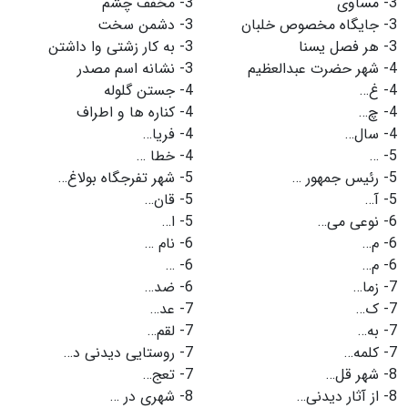
3-
مساوی
3-
مخفف چشم
3-
جایگاه مخصوص خلبان
3-
دشمن سخت
3-
هر فصل یسنا
3-
به کار زشتی وا داشتن
4-
شهر حضرت عبدالعظیم
3-
نشانه اسم مصدر
4-
غ…
4-
جستن گلوله
4-
چ…
4-
کناره ها و اطراف
4-
سال…
4-
فریا…
5-
…
4-
خطا …
5-
رئیس جمهور …
5-
شهر تفرجگاه بولاغ…
5-
آ…
5-
قان…
6-
نوعی می…
5-
ا…
6-
م…
6-
نام …
6-
م…
6-
…
7-
زما…
6-
ضد…
7-
ک…
7-
عد…
7-
به…
7-
لقم…
7-
کلمه…
7-
روستایی دیدنی د…
8-
شهر قل…
7-
تعج…
8-
از آثار دیدنی…
8-
شهری در …