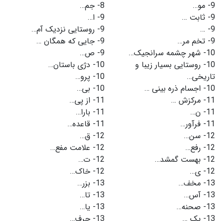
9-
مو…
8-
جم…
9-
ثابت …
9-
ا…
9-
…
9-
روستایی نزدیک آم…
9-
تخم مر…
9-
جایی که همگان …
10-
شهر چشمه سرانجیک…
9-
ص…
10-
روستایی بسیار زیبا و
10-
دژی باستان…
تاریخی…
10-
پرو…
10-
اجسام ذره بینی …
10-
بی…
11-
مرکزش …
11-
از پی…
11-
ن…
11-
بارا…
11-
فرآور…
11-
قاعده…
12-
سن…
12-
ق…
12-
رفع…
12-
علامت مفع…
12-
بهست گمشد…
12-
ت…
12-
ی…
12-
خاک…
13-
مخف…
13-
بزر…
13-
آس…
13-
تا…
13-
صحنه…
13-
یا…
13-
یک …
13-
حرف…