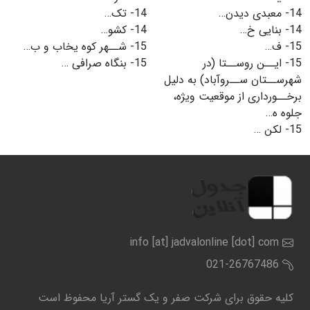
14-
معبدی دیدن…
14-
تک…
14-
بنایی خ…
14-
کشو…
15-
ف…
15-
شــهر کوه یخاب و ب…
15-
ایــن روســتا (در
15-
بنگاه صرافی …
شهرســتان ســروآباد) به دلیل
برخــوردارى از موقعیت ویژه،
جلوه ه…
15-
لکن …
info [at] jadvalonline [dot] com
021-26767486
کلیه حقوق برای شرکت صفر و یک گستر آریا محفوظ است