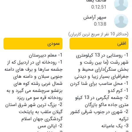
هاتف یغما
0:12:51
سپهر آرامش
0:13:8
(حداکثر 10 نفر از سریع ترین کاربران)
افقی
عمودی
1-
روستایی در 13 کیلومتری
1-
معلم دبیرستان
شهر رشت (ما بین رشت و
1-
رودخانه ای در اردبیل که از
بخش سنگر)دارای محیط و
جشمه سارها و برف های دامنه
جغرافیای بسیار زیبا و دیدنی
جنوبی سبلان و دامنه های
1-
محل مناسب برای شنا کردن
شمال غربی رشته کوه های
1-
کرم کدو
بزغشو سرچشمه می گیرد و به
2-
چشمه آبگرمی در 13 کیلو
رودخانه قره سو می ریزد
متری جاده ماکو بازرگان
2-
بزرگ ترین شهر شرق استان
2-
شهری در جنوب شرقی کشور
گیلان ملقب به پایتخت
ترکیه
گردشگری جهان اسلام
3-
یک عامیانه
2-
ایالن مس