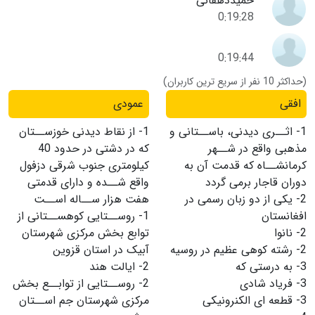
حمیددهقانی
0:19:28
0:19:44
(حداکثر 10 نفر از سریع ترین کاربران)
افقی
عمودی
1-
اثــرى دیدنى، باســتانى و
1-
از نقاط دیدنى خوزســتان
مذهبى واقع در شــهر
که در دشتى در حدود 40
کرمانشــاه که قدمت آن به
کیلومترى جنوب شرقى دزفول
دوران قاجار برمى گردد
واقع شــده و داراى قدمتى
2-
یکی از دو زبان رسمی در
هفت هزار ســاله اســت
افغانستان
1-
روســتایى کوهســتانى از
2-
نانوا
توابع بخش مرکزى شهرستان
2-
رشته کوهی عظیم در روسیه
آبیک در استان قزوین
3-
به درستی که
2-
ایالت هند
3-
فریاد شادی
2-
روســتایى از توابــع بخش
3-
قطعه ای الکنرونیکی
مرکزى شهرستان جم اســتان