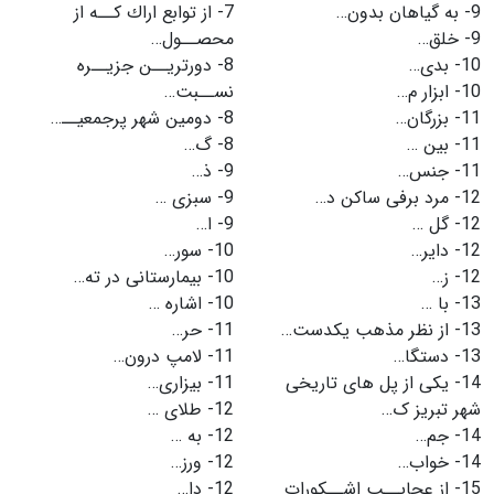
9-
به گیاهان بدون…
7-
از توابع اراك كــه از
9-
خلق…
محصــول…
10-
بدی…
8-
دورتریــن جزیــره
10-
ابزار م…
نســبت…
11-
بزرگان…
8-
دومین شهر پرجمعیــ…
11-
بین …
8-
گ…
11-
جنس…
9-
ذ…
12-
مرد برفی ساکن د…
9-
سبزی …
12-
گل …
9-
ا…
12-
دایر…
10-
سور…
12-
ز…
10-
بیمارستانی در ته…
13-
با …
10-
اشاره …
13-
از نظر مذهب یکدست…
11-
حر…
13-
دستگا…
11-
لامپ درون…
14-
یکى از پل هاى تاریخى
11-
بیزاری…
شهر تبریز ک…
12-
طلای …
14-
جم…
12-
به …
14-
خواب…
12-
ورز…
15-
از عجایــب اشــکورات
12-
دا…