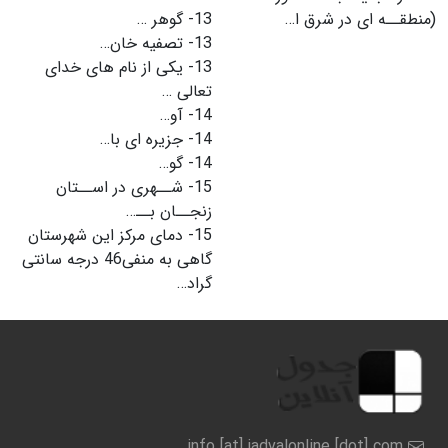
(منطقــه اى در شرق ا…
13-
گوهر …
13-
تصفیه خان…
13-
یکى از نام هاى خداى
تعالى …
14-
آو…
14-
جزیره ای با…
14-
گو…
15-
شــهرى در اســتان
زنجــان بــ…
15-
دماى مرکز این شهرستان
گاهى به منفی46 درجه سانتى
گراد…
info [at] jadvalonline [dot] com