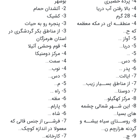
4-
پرده حصیری
بوشهر
4-
بالا رفتن آب دریا
2-
آتشدان حمام
4-
28 گرم
3-
کشیک
4-
منطقــه اى در مکه معظمه
3-
پنجره رو به حیات
که ح…
3-
از مناطق بکر گردشگرى در
5-
آواز …
استان هرمزگان
5-
دربا…
4-
قوم وحشی آتیلا
5-
…
4-
مرکز دومنیکا
6-
دس…
4-
سمت…
6-
پدر …
4-
نوب…
7-
ایالت…
5-
دس…
7-
از مناطق بســیار زیب…
5-
م…
7-
دوستا…
5-
راه …
8-
مرکز کهگیلو…
6-
مظه…
8-
این شــهر شمالى چشمه
6-
پارلم…
هاى بسیا…
6-
شاه …
8-
روســتاى سیاه بیشــه و
7-
فرشــى از جنس قالى که
گردنه هزارچم ن…
معمولا در اندازه کوچک…
9-
چ…
7-
کارخانه…