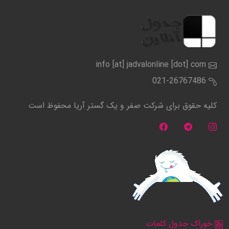
info [at] jadvalonline [dot] com
021-26767486
کلیه حقوق برای شرکت صفر و یک گستر آریا محفوظ است
خوراک جدول کلمات