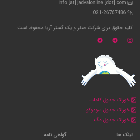
info [at] jadvalonline [dot] com
021-26767486
کلیه حقوق برای شرکت صفر و یک گستر آریا محفوظ است
خوراک جدول کلمات
خوراک جدول سودوکو
خوراک جدول مگ
لینک ها
گواهی نامه