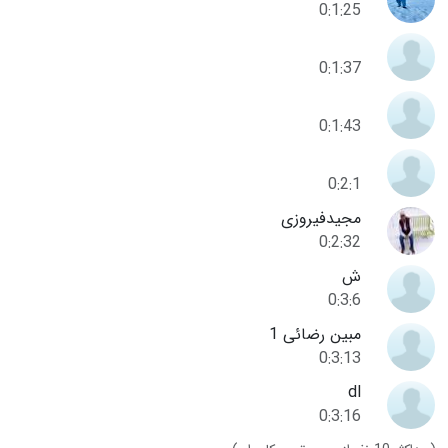
0:1:25
0:1:37
0:1:43
0:2:1
مجیدفیروزی
0:2:32
ش
0:3:6
مبین رضائی 1
0:3:13
dl
0:3:16