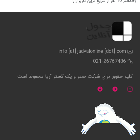
(حداکثر 10 نفر از سریع ترین کاربران)
info [at] jadvalonline [dot] com
021-26767486
کلیه حقوق برای شرکت صفر و یک گستر آریا محفوظ است