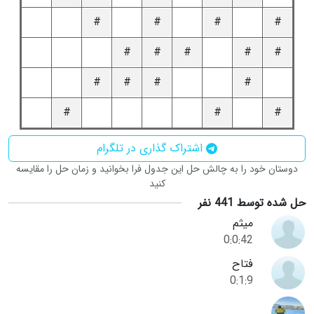
#
#
#
#
#
#
#
#
#
#
#
#
#
#
#
#
اشتراک گذاری در تلگرام
دوستان خود را به چالش حل این جدول فرا بخوانید و زمان حل را مقایسه
کنید
حل شده توسط 441 نفر
میثم
0:0:42
فتاح
0:1:9