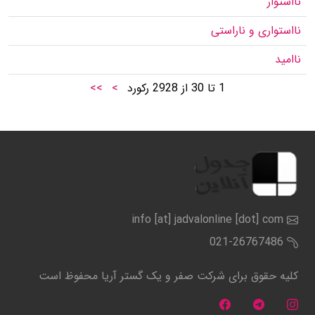
نااستوار
نااستواری و ناراستی
ناامید
1
تا
30
از
2928
رکورد
>
>>
info [at] jadvalonline [dot] com
021-26767486
کلیه حقوق برای شرکت صفر و یک گستر آریا محفوظ است