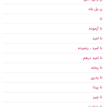
ن یل بك
نا
نا آزموده
نا امید
نا امید ، رنجیده
نا امید درهم
نا پخته
نا پدری
نا پیدا
نا چیز
نا خوانده