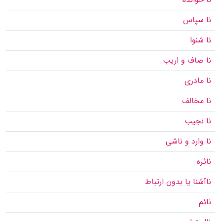
نا سپاس
نا شنوا
نا صاف و اریب
نا مادری
نا مخالف
نا نجیب
نا وارد و ناشی
نائره
ناآشنا یا بدون ارتباط
نائم