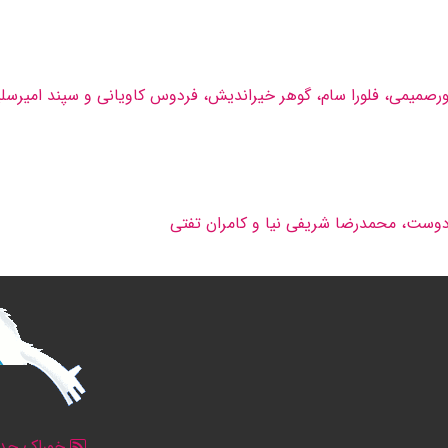
ورصمیمى، فلورا سام، گوهر خیراندیش، فردوس كاویانى و سپند امیرسلی
كردوست، محمدرضا شریفى نیا و كامران تفتى
خوراک جدو