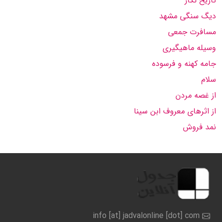
تاریخ نگار
دیگ سنگی مشهد
مسافرت جمعی
وسیله ماهیگیری
جامه کهنه و فرسوده
سلام
از غصه مردن
از اثرهای معروف ابن سینا
نمد فروش
info [at] jadvalonline [dot] com