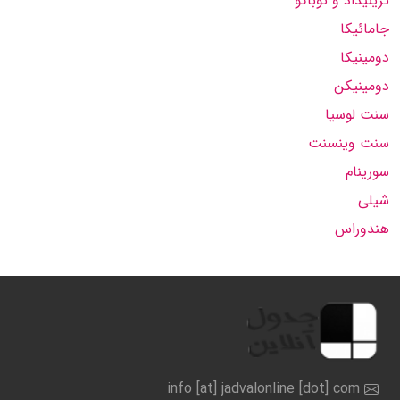
ترینیداد و توباگو
جامائیکا
دومینیکا
دومینیکن
سنت لوسیا
سنت وینسنت
سورینام
شیلی
هندوراس
info [at] jadvalonline [dot] com