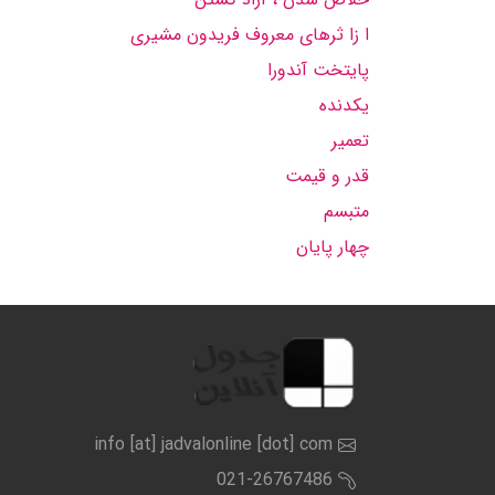
ا زا ثرهای معروف فریدون مشیری
پایتخت آندورا
یكدنده
تعمیر
قدر و قیمت
متبسم
چهار پایان
info [at] jadvalonline [dot] com
021-26767486