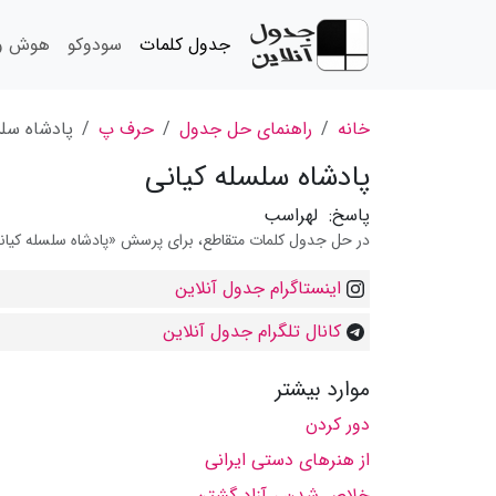
جدول کلمات
سودوکو
هوش و 
خانه
راهنمای حل جدول
حرف پ
پادشاه سلس
پادشاه سلسله كیانی
پاسخ:
لهراسب
در حل جدول کلمات متقاطع، برای پرسش «پادشاه سلسله كیانی»
اینستاگرام جدول آنلاین
کانال تلگرام جدول آنلاین
موارد بیشتر
دور كردن
از هنرهای دستی ایرانی
خلاص شدن ، آزاد گشتن