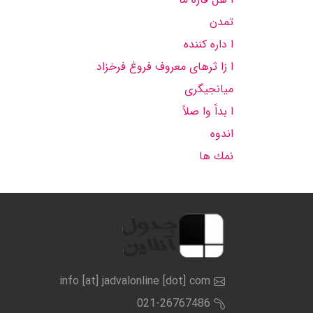
تمدن
ا داره كننده
ا زا ثرهای معروف فروغ فرخزاد
میانجیگری
ا بداً وا صلاً
اندوه
نمك ها
info [at] jadvalonline [dot] com
021-26767486