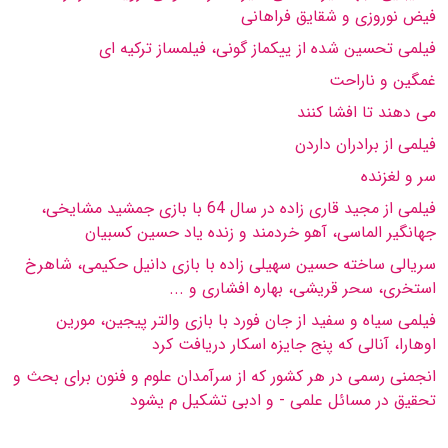
فیض نوروزى و شقایق فراهانى
فیلمى تحسین شده از ییكماز گونى، فیلمساز تركیه اى
غمگین و ناراحت
مى دهند تا افشا كنند
فیلمى از برادران داردن
سر و لغزنده
فیلمى از مجید قارى زاده در سال 64 با بازى جمشید مشایخى،
جهانگیر الماسى، آهو خردمند و زنده یاد حسین كسبیان
سریالى ساخته حسین سهیلى زاده با بازى دانیل حكیمى، شاهرخ
استخرى، سحر قریشى، بهاره افشارى و ...
فیلمى سیاه و سفید از جان فورد با بازى والتر پیجین، مورین
اوهارا، آنالى كه پنج جایزه اسكار دریافت كرد
انجمنی رسمی در هر كشور كه از سرآمدان علوم و فنون برای بحث و
تحقیق در مسائل علمی - و ادبی تشكیل م یشود