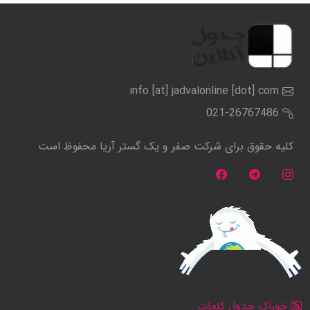
info [at] jadvalonline [dot] com
021-26767486
کلیه حقوق برای شرکت صفر و یک گستر آریا محفوظ است
خوراک جدول کلمات