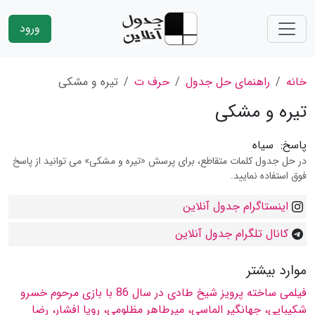
ورود
خانه
راهنمای حل جدول
حرف ت
تیره و مشكى
تیره و مشكى
پاسخ:
سیاه
در حل جدول کلمات متقاطع، برای پرسش «تیره و مشكى» می توانید از پاسخ
فوق استفاده نمایید.
اینستاگرام جدول آنلاین
کانال تلگرام جدول آنلاین
موارد بیشتر
فیلمى ساخته پرویز شیخ طادى در سال 86 با بازى مرحوم خسرو
شكیبایى، جهانگیر الماسى، میرطاهر مظلومى، رویا افشار، رضا