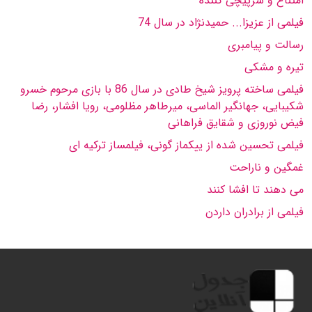
امتناع و سرپیچى كننده
فیلمى از عزیزا... حمیدنژاد در سال 74
رسالت و پیامبرى
تیره و مشكى
فیلمى ساخته پرویز شیخ طادى در سال 86 با بازى مرحوم خسرو
شكیبایى، جهانگیر الماسى، میرطاهر مظلومى، رویا افشار، رضا
فیض نوروزى و شقایق فراهانى
فیلمى تحسین شده از ییكماز گونى، فیلمساز تركیه اى
غمگین و ناراحت
مى دهند تا افشا كنند
فیلمى از برادران داردن