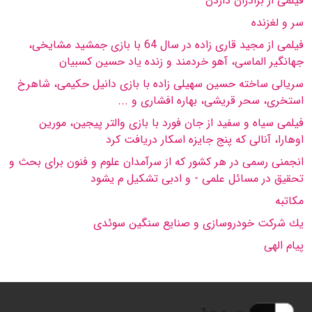
فیلمى از برادران داردن
سر و لغزنده
فیلمى از مجید قارى زاده در سال 64 با بازى جمشید مشایخى،
جهانگیر الماسى، آهو خردمند و زنده یاد حسین كسبیان
سریالى ساخته حسین سهیلى زاده با بازى دانیل حكیمى، شاهرخ
استخرى، سحر قریشى، بهاره افشارى و ...
فیلمى سیاه و سفید از جان فورد با بازى والتر پیجین، مورین
اوهارا، آنالى كه پنج جایزه اسكار دریافت كرد
انجمنی رسمی در هر كشور كه از سرآمدان علوم و فنون برای بحث و
تحقیق در مسائل علمی - و ادبی تشكیل م یشود
مكاتبه
یك شركت خودروسازی و صنایع سنگین سوئدی
پیام الهی