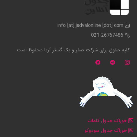
info [at] jadvalonline [dot] com
021-26767486
کلیه حقوق برای شرکت صفر و یک گستر آریا محفوظ است
خوراک جدول کلمات
خوراک جدول سودوکو