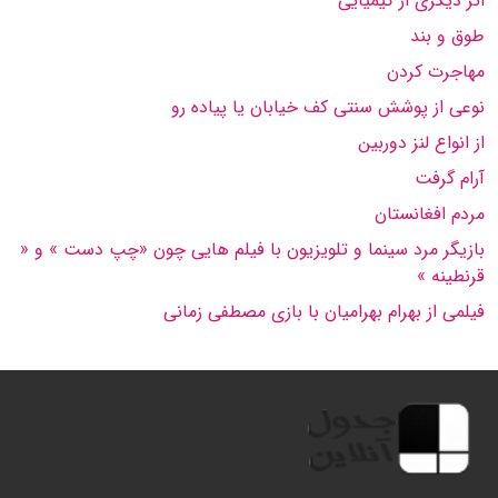
اثر دیگری از كیمیایی
طوق و بند
مهاجرت كردن
نوعی از پوشش سنتی كف خیابان یا پیاده رو
از انواع لنز دوربین
آرام گرفت
مردم افغانستان
بازیگر مرد سینما و تلویزیون با فیلم هایی چون «چپ دست » و «
قرنطینه »
فیلمی از بهرام بهرامیان با بازی مصطفی زمانی