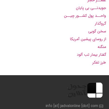
عصــر حجر
جویدنــی بی پایان
واحــد پول کشــور چیــن
گروگذار
سخن گویی
از روسای پیشین آمریکا
منگنه
گفتار بیمار تب آلود
طرز تفکر
info [at] jadvalonline [dot] com