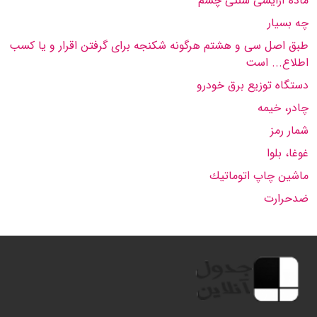
ماده آرایشی سنتی چشم
چه بسیار
طبق اصل سی و هشتم هرگونه شكنجه برای گرفتن اقرار و یا كسب
اطلاع... است
دستگاه توزیع برق خودرو
چادر، خیمه
شمار رمز
غوغا، بلوا
ماشین چاپ اتوماتیك
ضدحرارت