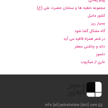
پیام رسانی
مجموعه خطبه ها و سخنان حضرت علی (ع)
کشور مانیل
بسیار ریز
گاه مشکل گشا شود
در شعر همراه قافیه می آید
دانه و چاشنی معطر
دلسوز
عاری از میکروب
info [at] jadvalonline [dot] com