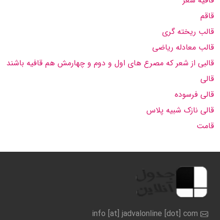
قافیه شعر
قاقم
قالب ریخته گری
قالب معادله ریاضی
قالبی از شعر که مصرع های اول و دوم و چهارمش هم قافیه باشند
قالی
قالی فرسوده
قالی نازک شبیه پلاس
قامت
info [at] jadvalonline [dot] com