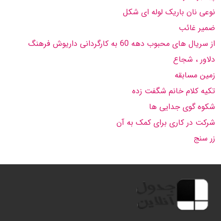
نوعی نان باریک لوله ای شکل
ضمیر غائب
از سریال های محبوب دهه 60 به كارگردانی داریوش فرهنگ
دلاور ، شجاع
زمین مسابقه
تکیه کلام خانم شگفت زده
شکوه گوی جدایی ها
شرکت در کاری برای کمک به آن
زر سنج