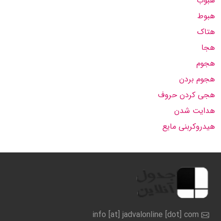
هبوب
هبوط
هتاک
هجا
هجوم
هجوم بردن
هجی کردن حروف
هدایت شدن
هیدروکربنی مایع
info [at] jadvalonline [dot] com