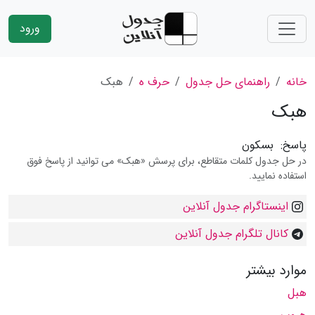
ورود
خانه
راهنمای حل جدول
حرف ه
هبک
هبک
پاسخ:
بسکون
در حل جدول کلمات متقاطع، برای پرسش «هبک» می توانید از پاسخ فوق
استفاده نمایید.
اینستاگرام جدول آنلاین
کانال تلگرام جدول آنلاین
موارد بیشتر
هبل