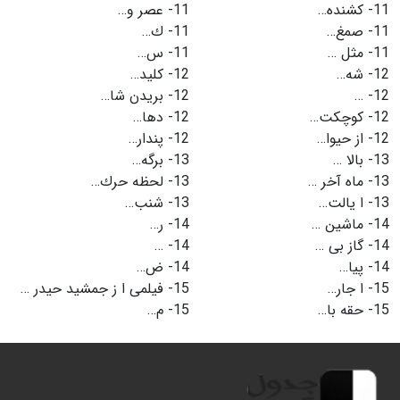
11-
كشنده…
11-
عصر و…
11-
صمغ…
11-
ك…
11-
مثل …
11-
س…
12-
شه…
12-
كلید…
12-
…
12-
بریدن شا…
12-
كوچكت…
12-
دها…
12-
از حیوا…
12-
پندار…
13-
بالا …
13-
برگه…
13-
ماه آخر …
13-
لحظه حرك…
13-
ا یالت…
13-
شنب…
14-
ماشین …
14-
ر…
14-
گاز بی …
14-
…
14-
پیا…
14-
ض…
15-
ا جار…
15-
فیلمی ا ز جمشید حیدر …
15-
حقه با…
15-
م…