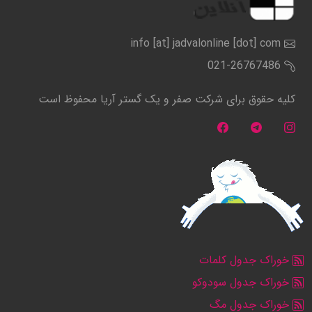
info [at] jadvalonline [dot] com
021-26767486
کلیه حقوق برای شرکت صفر و یک گستر آریا محفوظ است
خوراک جدول کلمات
خوراک جدول سودوکو
خوراک جدول مگ