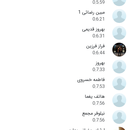
0:5:59
مبین رضائی 1
0:6:21
بهروز قدیمی
0:6:31
فراز فرزین
0:6:44
بهروز
0:7:33
فاطمه خسروی
0:7:53
هاتف یغما
0:7:56
نیلوفر مجمع
0:7:56