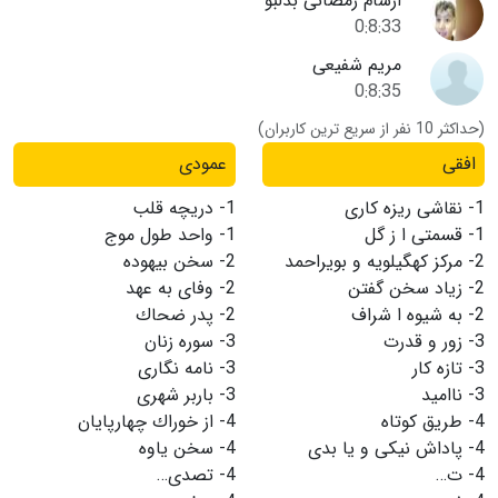
ارشام رمضانی بدلبو
0:8:33
مریم شفیعی
0:8:35
(حداکثر 10 نفر از سریع ترین کاربران)
افقی
عمودی
1-
نقاشی ریزه كاری
1-
دریچه قلب
1-
قسمتی ا ز گل
1-
واحد طول موج
2-
مركز كهگیلویه و بویراحمد
2-
سخن بیهوده
2-
زیاد سخن گفتن
2-
وفای به عهد
2-
به شیوه ا شراف
2-
پدر ضحاك
3-
زور و قدرت
3-
سوره زنان
3-
تازه كار
3-
نامه نگاری
3-
ناامید
3-
باربر شهری
4-
طریق كوتاه
4-
از خوراك چهارپایان
4-
پاداش نیكی و یا بدی
4-
سخن یاوه
4-
ت…
4-
تصدی…