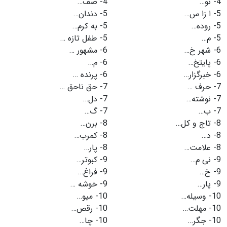
4-
نو…
4-
صف…
5-
ا زا س…
5-
دندان…
5-
روده…
5-
به كرم…
5-
م…
5-
طفل تازه …
6-
شهر خ…
6-
مشهور …
6-
پایتخ…
6-
م…
6-
خبرگزار…
6-
پرنده …
7-
حرف …
7-
حق ناحق …
7-
نوشته…
7-
دل…
7-
ب…
7-
گ…
8-
تاج و كل…
8-
برن…
8-
د…
8-
كمرب…
8-
علامت…
8-
پار…
9-
نی م…
9-
كبوتر…
9-
خ…
9-
فراغ…
9-
پار…
9-
خوشه …
10-
وسیله…
10-
میو…
10-
مهلت…
10-
رقص…
10-
جگر…
10-
چا…