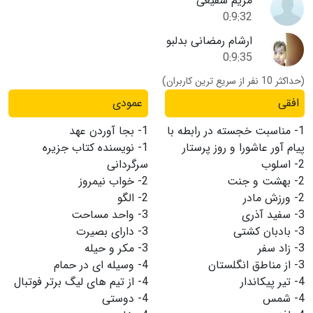
مریم شفیعی
0:9:32
ارشام رمضانی بدلبو
0:9:35
(حداکثر 10 نفر از سریع ترین کاربران)
افقی
عمودی
1-
مناسبت خجسته در رابطه با
1-
بجا آوردن عهد
پیام آور عاشورا و روز پرستار
1-
نویسنده کتاب جزیره
2-
اسلوب
سرگردانی
2-
بهشت و جنت
2-
خواب نیمروز
2-
ورزش مادر
2-
الگو
3-
سفید آذری
3-
واحد مساحت
3-
بادبان کشتی
3-
دارای بصیرت
3-
زاد سفر
3-
مکر و حیله
3-
از مناطق انگلستان
4-
وسیله ای در حمام
4-
تیر پیکاندار
4-
از تیم های لیگ برتر فوتبال
4-
شمس
4-
دوستی