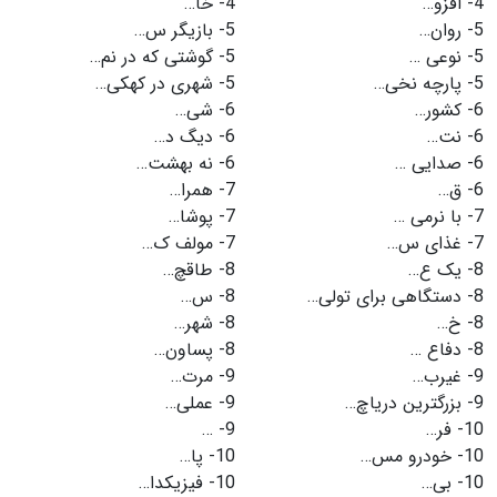
4-
افزو…
4-
خا…
5-
روان…
5-
بازیگر س…
5-
نوعی …
5-
گوشتی که در نم…
5-
پارچه نخی…
5-
شهری در کهکی…
6-
کشور…
6-
شی…
6-
نت…
6-
دیگ د…
6-
صدایی …
6-
نه بهشت…
6-
ق…
7-
همرا…
7-
با نرمی …
7-
پوشا…
7-
غذای س…
7-
مولف ک…
8-
یک ع…
8-
طاقچ…
8-
دستگاهی برای تولی…
8-
س…
8-
خ…
8-
شهر…
8-
دفاع …
8-
پساون…
9-
غیرب…
9-
مرت…
9-
بزرگترین دریاچ…
9-
عملی…
10-
فر…
9-
…
10-
خودرو مس…
10-
پا…
10-
بی…
10-
فیزیکدا…