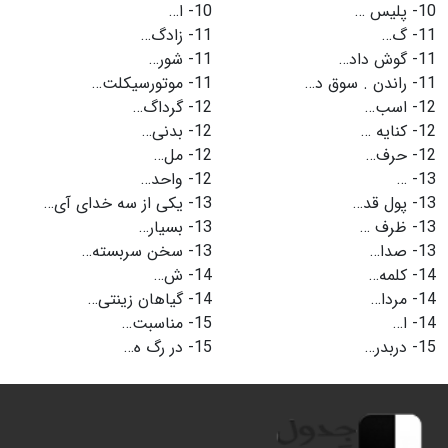
10-
پلیس …
10-
ا…
11-
گ…
11-
زادگ…
11-
گوش داد…
11-
شور…
11-
راندن . سوق د…
11-
موتورسیکلت…
12-
اسب…
12-
گرداگ…
12-
کنایه …
12-
بدنی…
12-
حرف…
12-
مل…
13-
…
12-
واحد…
13-
پول قد…
13-
یکی از سه خدای آی…
13-
ظرف …
13-
بسیار…
13-
صدا…
13-
سخن سربسته…
14-
کلمه…
14-
ش…
14-
مردا…
14-
گیاهان زینتی…
14-
ا…
15-
مناسبت…
15-
دربدر…
15-
در رگ ه…