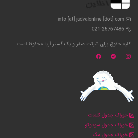
info [at] jadvalonline [dot] com
021-26767486
کلیه حقوق برای شرکت صفر و یک گستر آریا محفوظ است
خوراک جدول کلمات
خوراک جدول سودوکو
خوراک جدول مگ