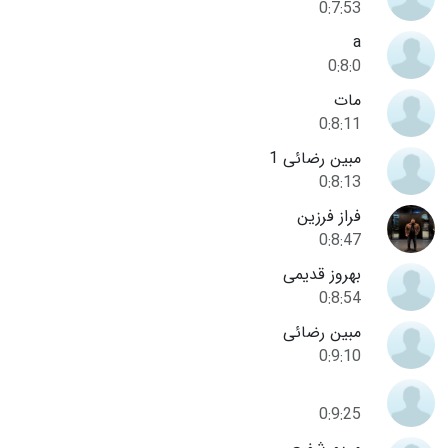
0:7:53
a
0:8:0
مات
0:8:11
مبین رضائی 1
0:8:13
فراز فرزین
0:8:47
بهروز قدیمی
0:8:54
مبین رضائی
0:9:10
0:9:25