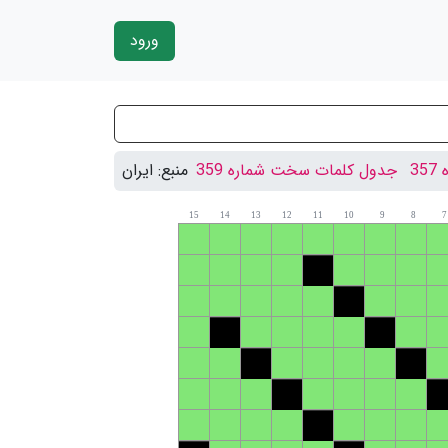
ورود
3
جدول کلمات سخت شماره 359
منبع:
ایران
15
14
13
12
11
10
9
8
7