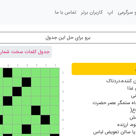
سرگرمی
اپ
کاربران برتر
تماس با ما
برو برای حل این جدول
جدول کلمات سخت شماره 57
5
4
3
2
1
6
1
ن کننده،دردناک
2
 غذا
3
ی
اه ستمگر عصر حضرت
4
ع(
5
ش
6
ه، ارزنده
7
 یا سالن تعویض لباس