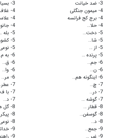
3-
ضد خیانت
3-
بسیار
4-
میمون جنگلی
4-
غلاف
4-
برج کج فرانسه
4-
علام
4-
حلا…
4-
جانور
5-
دخت…
5-
بله …
5-
شا…
5-
کشور
5-
از …
5-
نوعی
5-
پرنده …
6-
به م…
6-
جم…
6-
ق…
6-
ن…
6-
وا…
6-
اینگونه هم…
6-
مر…
7-
چ…
7-
عطر…
7-
در…
7-
با ف
7-
گوشه …
7-
د…
8-
قطار …
8-
گل ه
8-
گوسفن…
8-
پیکر
8-
د…
8-
نوعی
9-
جمع…
9-
خدات
9-
غیر …
9-
راهن