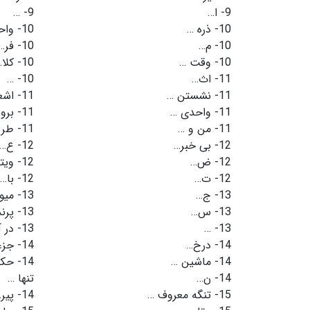
9-
ا…
9-
…
10-
ذره …
10-
واح
10-
م…
10-
فر…
10-
وقت …
10-
کلا
11-
اث…
10-
…
11-
نشستن …
11-
اشع
11-
واحدی …
11-
برو
11-
من و …
11-
طری
12-
بی خبر…
12-
ع…
12-
ض…
12-
ویت
12-
ت…
12-
با…
13-
ج…
13-
میو
13-
س…
13-
پرن
13-
…
13-
در آ
14-
درخ…
14-
جزء
14-
ماشين …
14-
حکم
14-
ن…
تنها …
15-
تنگه معروف …
14-
پیر