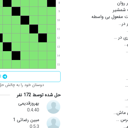
 روان
8
 شمشیر
9
ت مفعول بی واسطه
10
 در…
11
ی در …
12
…
13
14
15
اش
…
دوستان خود را به چالش حل ا
حل شده توسط 172 نفر
…
بهروزقدیمی
…
0:4:40
 ماش…
رس …
مبین رضائی 1
م…
0:5:3