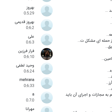
بهروز
د …
0:5:29
بهروز قدیمی
…
0:6:2
ه…
علی
ز حمله ای مشکل ت…
0:6:3
ق…
فراز فرزین
0:6:10
امین…
وحید لطفی
ه…
0:6:24
د…
mehrana
رز…
0:6:33
…
a
 به مجازات و اجرای آن باید
0:7:0
…
مهرانا