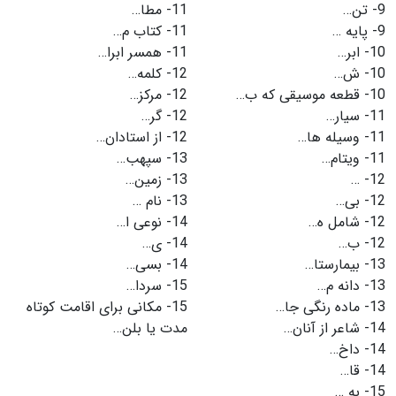
9-
تن…
11-
مطا…
9-
پایه …
11-
کتاب م…
10-
ابر…
11-
همسر ابرا…
10-
ش…
12-
کلمه…
10-
قطعه موسیقی که ب…
12-
مرکز…
11-
سیار…
12-
گر…
11-
وسیله ها…
12-
از استادان…
11-
ویتام…
13-
سپهب…
12-
…
13-
زمین…
12-
بی…
13-
نام …
12-
شامل ه…
14-
نوعی ا…
12-
ب…
14-
ی…
13-
بیمارستا…
14-
بسی…
13-
دانه م…
15-
سردا…
13-
ماده رنگی جا…
15-
مکانی برای اقامت کوتاه
14-
شاعر از آنان…
مدت یا بلن…
14-
داخ…
14-
قا…
15-
به …