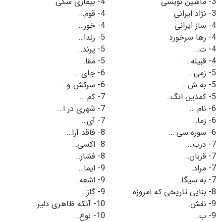
3-
ماشین نویسی
4-
بیماری سگی
3-
نژاد ایرانی
4-
قوم…
4-
ساز ایرانی
4-
خور…
4-
رها سرخورد
5-
زندا…
4-
ت…
5-
پرند…
4-
قبیله …
5-
مقا…
5-
زمی…
6-
جای …
5-
به ش…
6-
سرکش و…
5-
کمدین انگ…
7-
کم …
6-
نام …
7-
شهری در ا…
6-
زما…
7-
آی…
6-
سوره سی …
8-
فاقد آرا…
7-
درب…
8-
اکسی…
7-
قربان…
8-
فشار…
7-
مراد…
9-
ایما…
7-
به سیگا…
9-
اشعه…
8-
بنایی تاریخی که امروزه …
9-
گاز…
9-
نقش…
10-
آنکه ظاهری دلیر…
9-
ب…
10-
نوع…