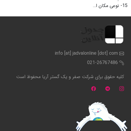
15-
نوعی مکان ا…
info [at] jadvalonline [dot] com
021-26767486
کلیه حقوق برای شرکت صفر و یک گستر آریا محفوظ است