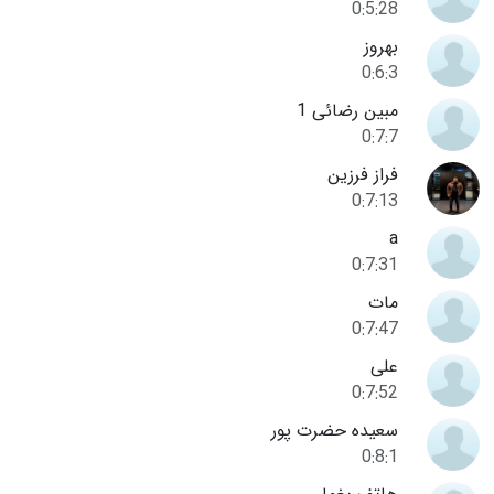
0:5:28
بهروز
0:6:3
مبین رضائی 1
0:7:7
فراز فرزین
0:7:13
a
0:7:31
مات
0:7:47
علی
0:7:52
سعیده حضرت پور
0:8:1