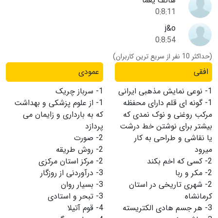
هاتف یغما
0:8:11
j&o
0:8:54
(حداکثر 10 نفر از سریع ترین کاربران)
افقی
عمودی
1-
نوعی نمایش مذهبی ایرانی
1-
سرباز چریک
1-
گونه ای قلم دارای محفظه
1-
از علوم پزشکی و بهداشت
مرکب روغنی و نوک نمدی که
که به بارداری و زایمان می
بیشتر برای نوشتن خط درشت
پردازد
یا نقاشی و طراحی به کار
2-
صورت
میرود
2-
روش طریقه
2-
کسی که اخم بکند
2-
مرکز استان مرکزی
2-
مکر و ربا
3-
درآوردنی از روزگار
2-
شهری تاریخی در استان
3-
بسیار روان
کرمانشاه
3-
تبحر و استادی
3-
هر جسم هادی الکتریسته
4-
قوم آتیلا